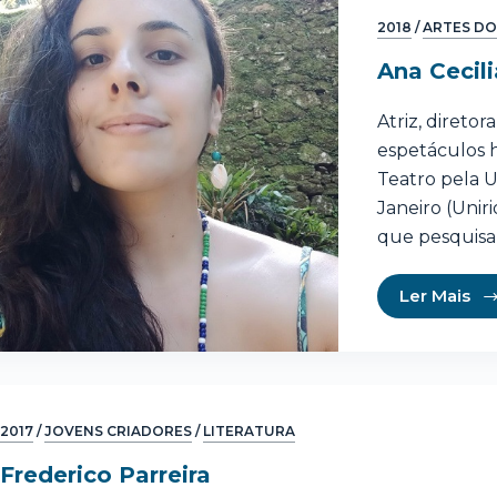
2018
/
ARTES DO
Ana Cecili
Atriz, direto
espetáculos h
Teatro pela U
Janeiro (Unir
que pesquisa
Ler Mais
2017
/
JOVENS CRIADORES
/
LITERATURA
Frederico Parreira