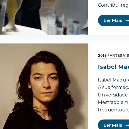
Contribui re
Ler Mais
2018
/
ARTES VI
Isabel Ma
Isabel Madure
A sua formaçã
Universidade 
Mestrado em P
frequentou 
Ler Mais