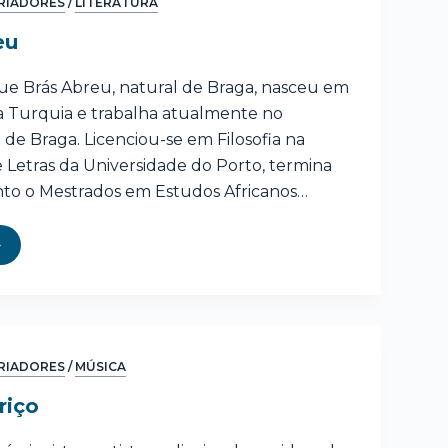
RIADORES
/
LITERATURA
eu
e Brás Abreu, natural de Braga, nasceu em
na Turquia e trabalha atualmente no
 de Braga. Licenciou-se em Filosofia na
 Letras da Universidade do Porto, termina
o o Mestrados em Estudos Africanos…
RIADORES
/
MÚSICA
riço