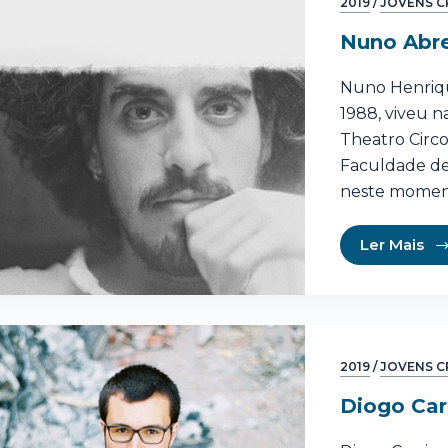
2019
/
JOVENS C
Nuno Abr
Nuno Henriqu
1988, viveu 
Theatro Circo
Faculdade de
neste moment
Ler Mais
2019
/
JOVENS C
Diogo Car