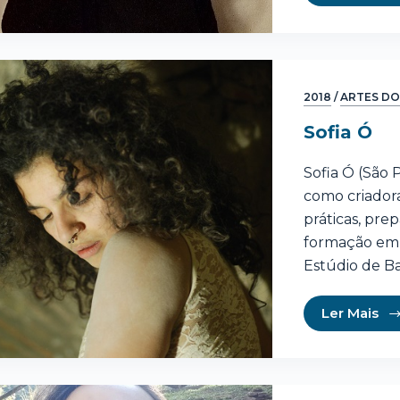
2018
/
ARTES DO
Sofia Ó
Sofia Ó (São 
como criadora
práticas, pre
formação em 
Estúdio de Ba
Ler Mais