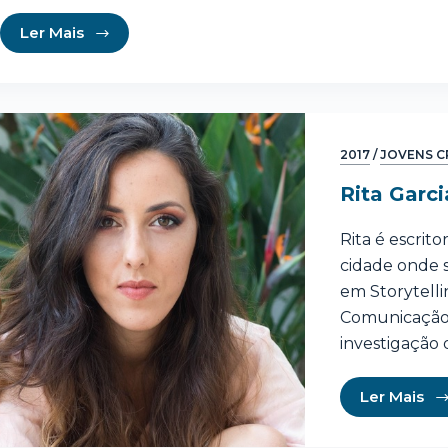
Ler Mais
2017
/
JOVENS C
Rita Garc
Rita é escrit
cidade onde 
em Storytelli
Comunicação,
investigação 
Ler Mais