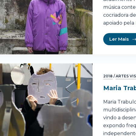
música conte
cocriadora de
apoiado pel
Ler Mais
2018
/
ARTES VI
Maria Tra
Maria Trabulo
multidiscipli
vindo a desen
expondo freq
independente