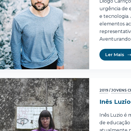
Diogo Carriço 
urgência de 
e tecnologia.
elementos acús
representati
Aventurando
Ler Mais
2019
/
JOVENS C
Inês Luzio
Inês Luzio é 
de educação n
atualmente n