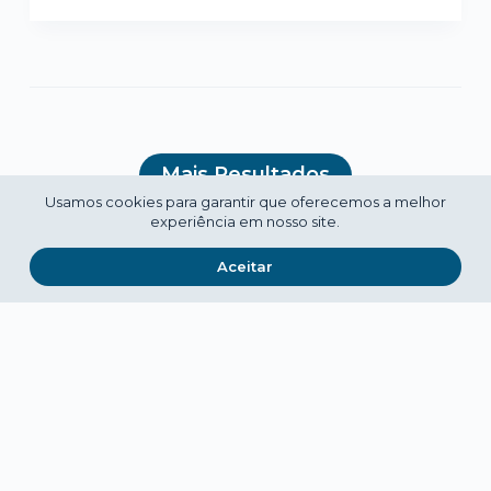
Mais Resultados
Usamos cookies para garantir que oferecemos a melhor
experiência em nosso site.
Aceitar
Rua António Maria Cardoso 68
1249-101 Lisboa, Portugal
info@cnc.pt
|
www.cnc.pt