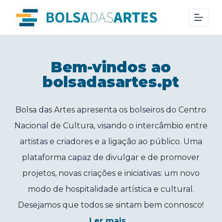
S
k
i
p
t
Bem-vindos ao
o
bolsadasartes.pt
c
o
Bolsa das Artes apresenta os bolseiros do Centro
n
Nacional de Cultura, visando o intercâmbio entre
t
e
artistas e criadores e a ligação ao público. Uma
n
plataforma capaz de divulgar e de promover
t
projetos, novas criações e iniciativas: um novo
modo de hospitalidade artística e cultural.
Desejamos que todos se sintam bem connosco!
Ler mais…