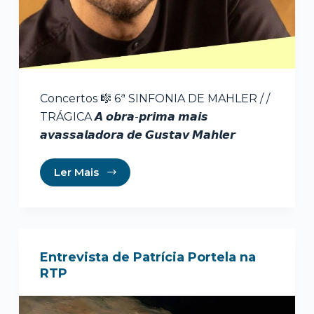
Concertos 🎼 6ª SINFONIA DE MAHLER / /
TRÁGICA 𝘼 𝙤𝙗𝙧𝙖-𝙥𝙧𝙞𝙢𝙖 𝙢𝙖𝙞𝙨
𝙖𝙫𝙖𝙨𝙨𝙖𝙡𝙖𝙙𝙤𝙧𝙖 𝙙𝙚 𝙂𝙪𝙨𝙩𝙖𝙫 𝙈𝙖𝙝𝙡𝙚𝙧
Ler Mais
Entrevista de Patrícia Portela na
RTP