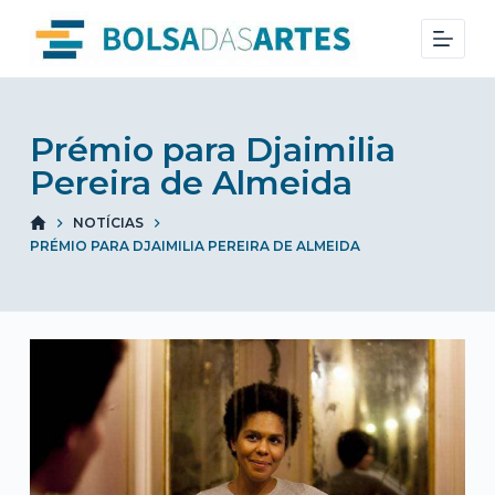
S
k
i
p
t
Prémio para Djaimilia
o
Pereira de Almeida
c
NOTÍCIAS
o
PRÉMIO PARA DJAIMILIA PEREIRA DE ALMEIDA
n
t
e
n
t