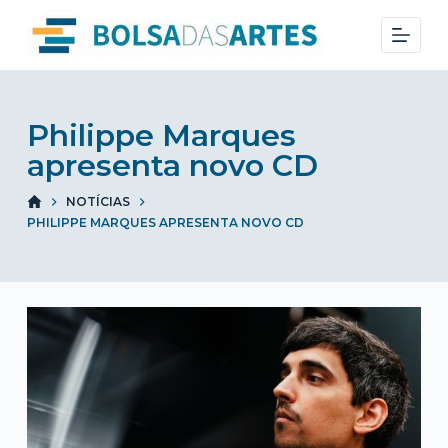
S
k
i
p
t
Philippe Marques
o
apresenta novo CD
c
NOTÍCIAS
o
PHILIPPE MARQUES APRESENTA NOVO CD
n
t
e
n
t