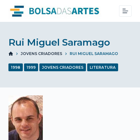
S
k
i
p
t
Rui Miguel Saramago
o
JOVENS CRIADORES
RUI MIGUEL SARAMAGO
c
o
1998
1999
JOVENS CRIADORES
LITERATURA
n
t
e
n
t