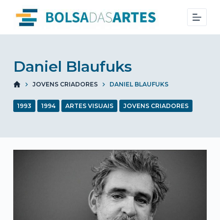
S
k
i
p
t
Daniel Blaufuks
o
JOVENS CRIADORES
DANIEL BLAUFUKS
c
o
1993
1994
ARTES VISUAIS
JOVENS CRIADORES
n
t
e
n
t