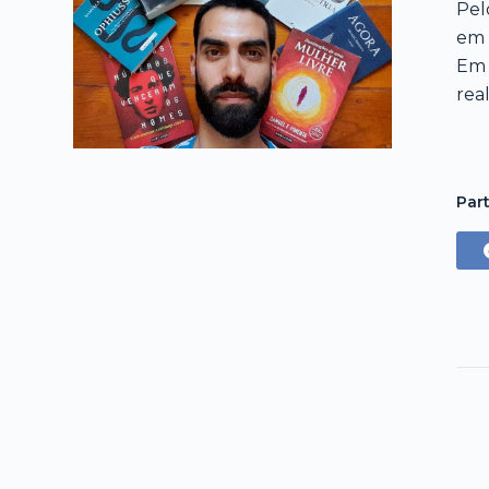
Pel
em 
Em 
rea
Part