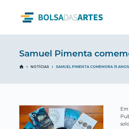
S
k
i
p
t
o
Samuel Pimenta comemor
c
o
n
NOTÍCIAS
SAMUEL PIMENTA COMEMORA 15 ANOS
t
e
n
t
Em
Pub
sol