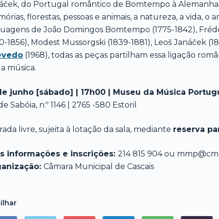
áček, do Portugal romântico de Bomtempo à Alemanha
órias, florestas, pessoas e animais, a natureza, a vida, o
guagens de João Domingos Bomtempo (1775-1842), Frédé
10-1856), Modest Mussorgski (1839-1881), Leoš Janáček (18
evedo
(1968), todas as peças partilham essa ligação româ
ua música.
de junho [sábado] | 17h00 | Museu da Música Portug
de Sabóia, n.º 1146 | 2765 -580 Estoril
rada livre, sujeita à lotação da sala, mediante
reserva pa
s informações e inscrições:
214 815 904 ou mmp@cm-c
anização:
Câmara Municipal de Cascais
ilhar