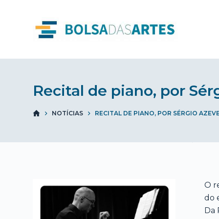
S
k
i
p
t
o
Recital de piano, por Sé
c
o
n
NOTÍCIAS
RECITAL DE PIANO, POR SÉRGIO AZE
t
e
n
t
O r
do 
Da 