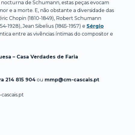
 nocturna de Schumann, estas peças evocam
 amor e a morte. E, não obstante a diversidade das
ric Chopin (1810-1849), Robert Schumann
54-1928), Jean Sibelius (1865-1957) e
Sérgio
ntica entre as vivências íntimas do compositor e
uesa – Casa Verdades de Faria
ra 214 815 904
ou
mmp@cm-cascais.pt
ascais.pt