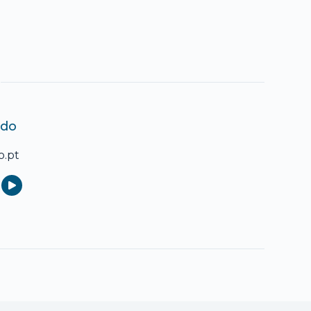
edo
o.pt