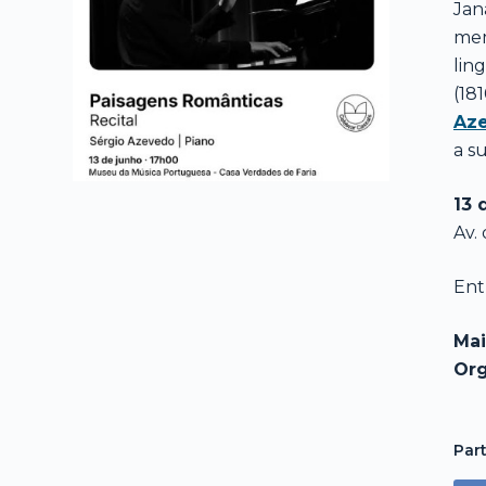
Jan
mem
lin
(18
Az
a s
13 
Av. 
Ent
Mai
Org
Part