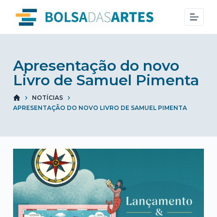
S
k
i
p
t
Apresentação do novo
o
Livro de Samuel Pimenta
c
NOTÍCIAS
o
APRESENTAÇÃO DO NOVO LIVRO DE SAMUEL PIMENTA
n
t
e
n
t