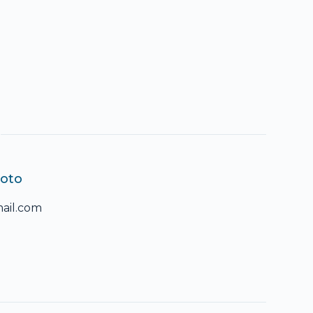
xoto
ail.com