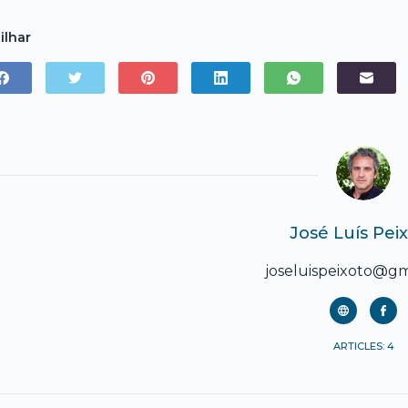
ilhar
José Luís Pei
joseluispeixoto@gm
ARTICLES: 4