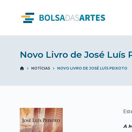
S
k
i
p
t
o
Novo Livro de José Luís 
c
o
n
NOTÍCIAS
NOVO LIVRO DE JOSÉ LUÍS PEIXOTO
t
e
n
t
Est
A 