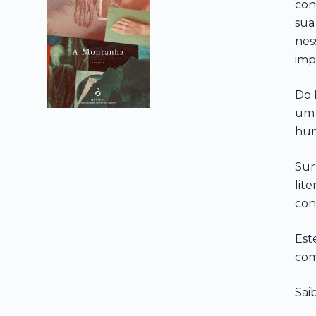
con
sua
nes
imp
Do 
um 
hum
Sur
lit
con
Est
com
Sai