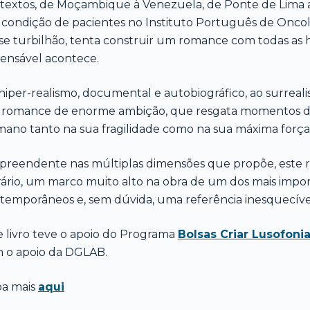
textos, de Moçambique à Venezuela, de Ponte de Lima 
 condição de pacientes no Instituto Português de Oncolo
se turbilhão, tenta construir um romance com todas as hi
ensável acontece.
hiper-realismo, documental e autobiográfico, ao surrealis
romance de enorme ambição, que resgata momentos de 
ano tanto na sua fragilidade como na sua máxima força
preendente nas múltiplas dimensões que propõe, este r
erário, um marco muito alto na obra de um dos mais impo
temporâneos e, sem dúvida, uma referência inesquecíve
e livro teve o apoio do Programa
Bolsas Criar Lusofoni
 o apoio da DGLAB.
ba mais
aqui