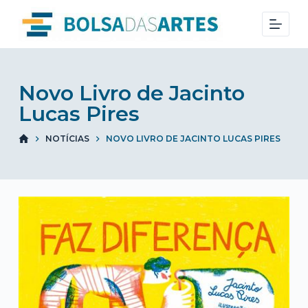
S
k
i
p
t
Novo Livro de Jacinto
o
Lucas Pires
c
NOTÍCIAS
NOVO LIVRO DE JACINTO LUCAS PIRES
o
n
t
e
n
t