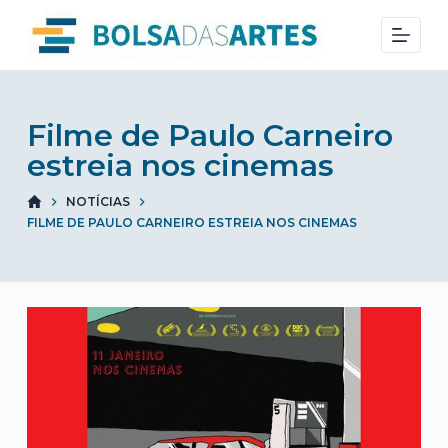
S
k
i
p
t
Filme de Paulo Carneiro
o
estreia nos cinemas
c
NOTÍCIAS
o
FILME DE PAULO CARNEIRO ESTREIA NOS CINEMAS
n
t
e
n
t