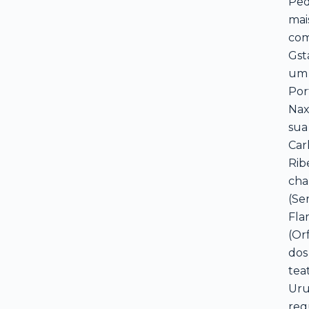
Ped
mai
com
Gst
um 
Por
Nax
sua
Car
Rib
cha
(Se
Fla
(Or
dos
tea
Uru
reg