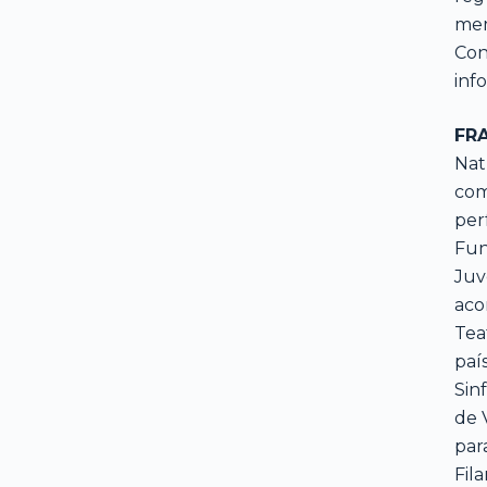
mem
Con
inf
FR
Nat
com
per
Fun
Juv
aco
Tea
paí
Sin
de 
par
Fil