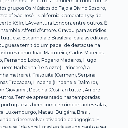
ço, entre muitos outros. Também actuou com as
os grupos Os Músicos do Tejo e Divino Sospiro,
a of São José – California, Camerata Lysy de
certo Köln, L’Avventura London, entre outros. É
emble Affetti d’Amore. Gravou para as rádios
tuguesa, Espanhola e Brasileira, para as editoras
rtuguesa tem tido um papel de destaque na
positores como João Madureira, Carlos Marecos,
so, Fernando Lobo, Rogério Medeiros, Hugo
cluem Barbarina (Le Nozze), Princese/La
inha matreira), Frasquita (Carmen), Serpina
mas Trocadas), Lindane (Lindane e Dalmiro),
n Giovanni), Despina (Cosí fan tutte), Amore
re outros. Tem-se apresentado nas temporadas
sica portugueses bem como em importantes salas,
ça, Luxemburgo, Macau, Bulgária, Brasil,
vindo a desenvolver atividade pedagógica. É
ca e saúde vocal, masterclasses de canto e ser