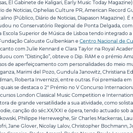
sas, El Gabinete de Kaligari, Early Music Today Magazine)
rio de Noticias, Ophelias Culture PR, American Record G
stalino (Público, Diário de Noticias, Diapason Magazine). 
udou no Conservatório Regional de Ponta Delgada, com
a Escola Superior de Música de Lisboa tendo integrado a 
Fundação Calouste Gulbenkian e
Centro Nacional de Cu
canto com Julie Kennard e Clara Taylor na Royal Acade
duou com “Distinção”, obteve o Dip. RAM e o prémio A
sos de aperfeiçoamento com personalidades do meio musi
ganza, Marimi del Pozo, Gundula Janowitz, Christiana Eda-
dman, Roberta Invernizzi, entre outras. Foi premiada em 
 quais se destaca o 2º Prémio no V Concurso Internaciona
cursos London Classical Music Competition e Internati
ora de grande versatilidade a sua atividade, como solista, 
odie, canção do séc.XX/XXI e ópera, tendo actuado sob 
kowski, Philippe Herreweghe, Sir Charles Mackerras, L
fri, Jane Glover, Nicolay Lalov, Christopher Bochmann, J