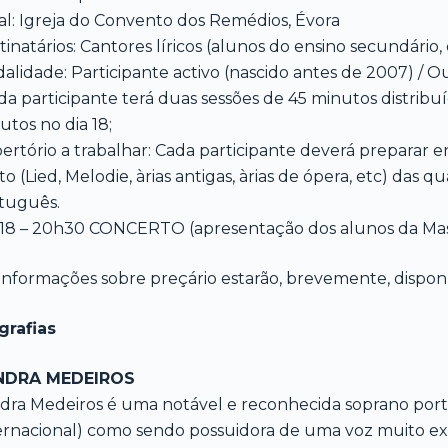
al: Igreja do Convento dos Remédios, Évora
tinatários: Cantores líricos (alunos do ensino secundário, 
alidade: Participante activo (nascido antes de 2007) / Ou
da participante terá duas sessões de 45 minutos distribuí
utos no dia 18;
ertório a trabalhar: Cada participante deverá preparar e
to (Lied, Melodie, àrias antigas, àrias de ópera, etc) da
tuguês.
 18 – 20h30 CONCERTO (apresentação dos alunos da Mas
 informações sobre preçário estarão, brevemente, dispo
grafias
NDRA MEDEIROS
dra Medeiros é uma notável e reconhecida soprano portu
ernacional) como sendo possuidora de uma voz muito expre