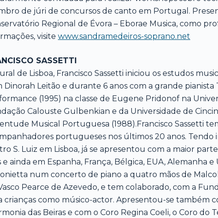
bro de júri de concursos de canto em Portugal. Prese
servatório Regional de Évora – Eborae Musica, como prof
ormações, visite
www.sandramedeiros-soprano.net
ANCISCO SASSETTI
ural de Lisboa, Francisco Sassetti iniciou os estudos mu
 Dinorah Leitão e durante 6 anos com a grande pianista
formance (1995) na classe de Eugene Pridonof na Univers
dação Calouste Gulbenkian e da Universidade de Cincinn
entude Musical Portuguesa (1988).Francisco Sassetti te
mpanhadores portugueses nos últimos 20 anos. Tendo ini
tro S. Luiz em Lisboa, já se apresentou com a maior parte 
s e ainda em Espanha, França, Bélgica, EUA, Alemanha 
fonietta num concerto de piano a quatro mãos de Malcol
Vasco Pearce de Azevedo, e tem colaborado, com a Fund
a crianças como músico-actor. Apresentou-se também co
armonia das Beiras e com o Coro Regina Coeli, o Coro do Te