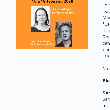
Loc
Des
Mod
*Ca
min
Rep
can
por
Dia
*As
Bio
SA
San
Int