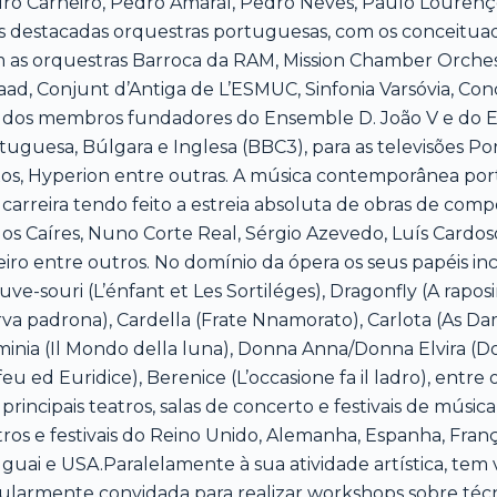
ro Carneiro, Pedro Amaral, Pedro Neves, Paulo Louren
s destacadas orquestras portuguesas, com os conceituad
 as orquestras Barroca da RAM, Mission Chamber Orchestr
aad, Conjunt d’Antiga de L’ESMUC, Sinfonia Varsóvia, Con
dos membros fundadores do Ensemble D. João V e do Ens
tuguesa, Búlgara e Inglesa (BBC3), para as televisões Por
os, Hyperion entre outras. A música contemporânea po
 carreira tendo feito a estreia absoluta de obras de com
los Caíres, Nuno Corte Real, Sérgio Azevedo, Luís Cardo
eiro entre outros. No domínio da ópera os seus papéis in
uve-souri (L’énfant et Les Sortiléges), Dragonfly (A rapos
rva padrona), Cardella (Frate Nnamorato), Carlota (As Da
minia (Il Mondo della luna), Donna Anna/Donna Elvira (Do
feu ed Euridice), Berenice (L’occasione fa il ladro), ent
 principais teatros, salas de concerto e festivais de mú
tros e festivais do Reino Unido, Alemanha, Espanha, Fran
guai e USA.Paralelamente à sua atividade artística, tem 
ularmente convidada para realizar workshops sobre técni