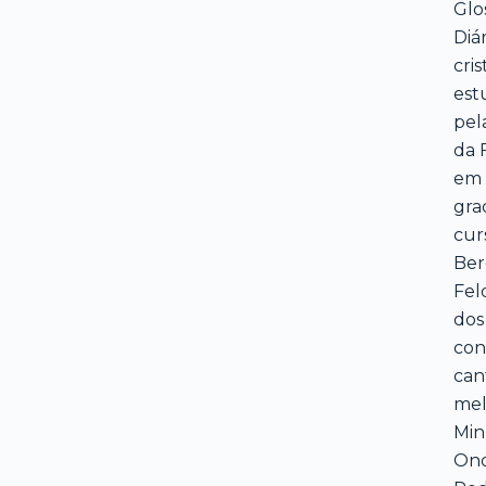
Glo
Diá
cri
est
pel
da 
em 
gra
cur
Ber
Fel
dos
con
cant
mel
Min
Ono