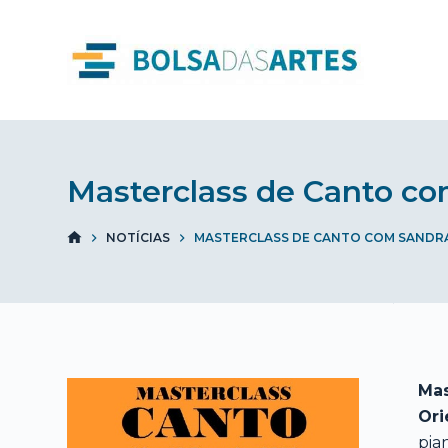
S
k
i
p
t
o
c
Masterclass de Canto c
o
n
NOTÍCIAS
MASTERCLASS DE CANTO COM SANDR
t
e
n
t
Mas
Ori
pia