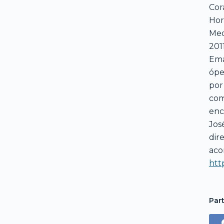
Cor
Hor
Med
201
Ema
ópe
por
com
enc
Jos
dir
aco
htt
Part