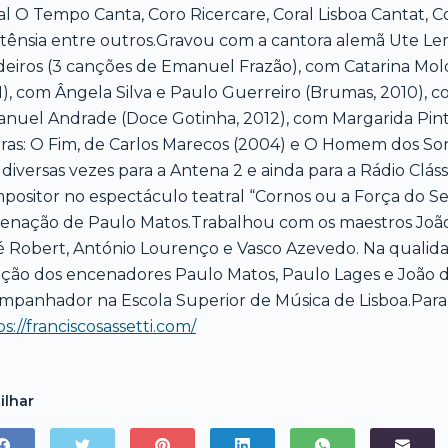
al O Tempo Canta, Coro Ricercare, Coral Lisboa Cantat, C
tênsia entre outros.Gravou com a cantora alemã Ute Lem
eiros (3 canções de Emanuel Frazão), com Catarina Molde
1), com Ângela Silva e Paulo Guerreiro (Brumas, 2010),
nuel Andrade (Doce Gotinha, 2012), com Margarida Pinto
ras: O Fim, de Carlos Marecos (2004) e O Homem dos So
 diversas vezes para a Antena 2 e ainda para a Rádio Clás
positor no espectáculo teatral “Cornos ou a Força do S
enação de Paulo Matos.Trabalhou com os maestros João 
é Robert, António Lourenço e Vasco Azevedo. Na qualida
eção dos encenadores Paulo Matos, Paulo Lages e João d
mpanhador na Escola Superior de Música de Lisboa.Para 
ps://franciscosassetti.com/
ilhar