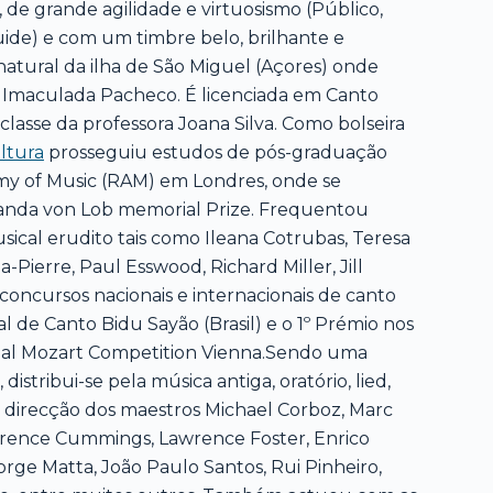
, de grande agilidade e virtuosismo (Público,
uide) e com um timbre belo, brilhante e
É natural da ilha de São Miguel (Açores) onde
 Imaculada Pacheco. É licenciada em Canto
classe da professora Joana Silva. Como bolseira
ltura
prosseguiu estudos de pós-graduação
my of Music (RAM) em Londres, onde se
manda von Lob memorial Prize. Frequentou
cal erudito tais como Ileana Cotrubas, Teresa
Pierre, Paul Esswood, Richard Miller, Jill
concursos nacionais e internacionais de canto
l de Canto Bidu Sayão (Brasil) e o 1º Prémio nos
onal Mozart Competition Vienna.Sendo uma
distribui-se pela música antiga, oratório, lied,
a direcção dos maestros Michael Corboz, Marc
aurence Cummings, Lawrence Foster, Enrico
orge Matta, João Paulo Santos, Rui Pinheiro,