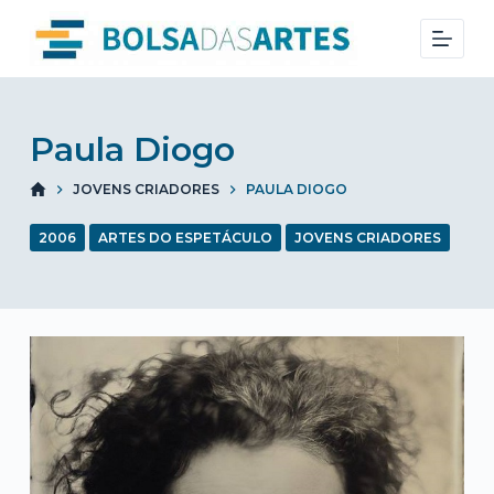
S
k
i
p
t
Paula Diogo
o
JOVENS CRIADORES
PAULA DIOGO
c
o
2006
ARTES DO ESPETÁCULO
JOVENS CRIADORES
n
t
e
n
t