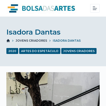
S
k
i
p
t
Isadora Dantas
o
JOVENS CRIADORES
ISADORA DANTAS
c
o
2020
ARTES DO ESPETÁCULO
JOVENS CRIADORES
n
t
e
n
t