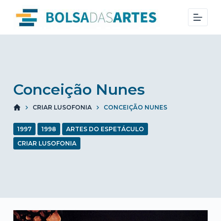
S
k
i
p
t
o
Conceição Nunes
c
o
CRIAR LUSOFONIA
CONCEIÇÃO NUNES
n
t
1997
1998
ARTES DO ESPETÁCULO
e
CRIAR LUSOFONIA
n
t